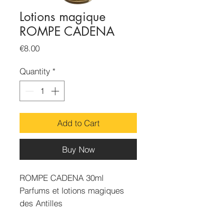
Lotions magique
ROMPE CADENA
Price
€8.00
Quantity
*
Add to Cart
Buy Now
ROMPE CADENA 30ml
Parfums et lotions magiques
des Antilles
Sert à se libérer de l'emprise