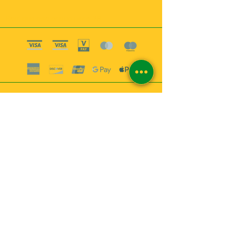
Boutique esoterique paris 18
2
MABEL6
Bougies
Encens
Magie & Rituels
Vaudou
Lotions
Spiritualité
Bien-être
INFORMATIONS
A propos