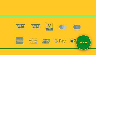
Boutique esoterique paris 18
2
MABEL6
Bougies
Encens
Magie & Rituels
Vaudou
Lotions
Spiritualité
Bien-être
INFORMATIONS
A propos