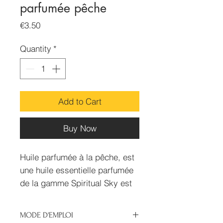
parfumée pêche
Price
€3.50
Quantity
*
Add to Cart
Buy Now
Huile parfumée à la pêche, est
une huile essentielle parfumée
de la gamme Spiritual Sky est
100% naturelle. Spiritual a
extrait les meilleurs parfums
MODE D'EMPLOI
des différentes plantes pour