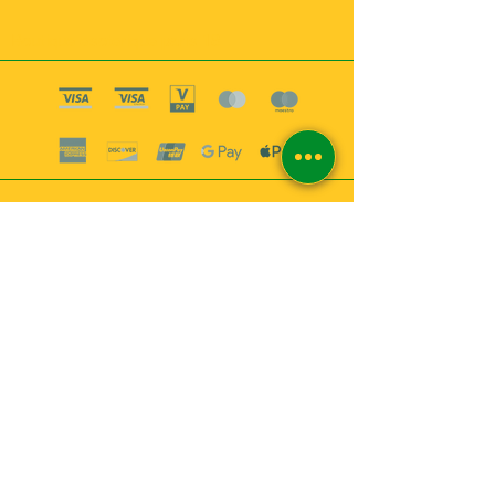
Boutique esoterique paris 18
2
MABEL6
Bougies
Encens
Magie & Rituels
Vaudou
Lotions
Spiritualité
Bien-être
INFORMATIONS
A propos