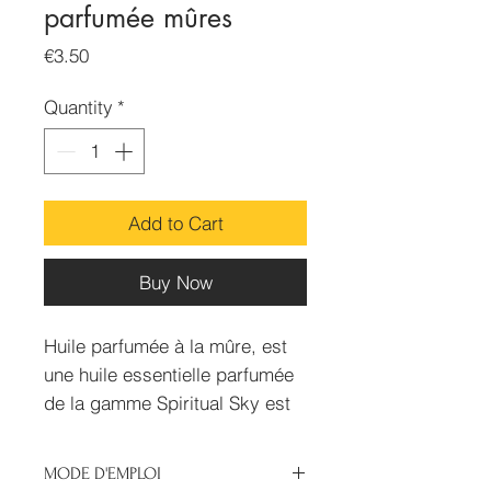
parfumée mûres
Price
€3.50
Quantity
*
Add to Cart
Buy Now
Huile parfumée à la mûre, est
une huile essentielle parfumée
de la gamme Spiritual Sky est
100% naturelle. Spiritual a
extrait les meilleurs parfums
MODE D'EMPLOI
des différentes plantes pour