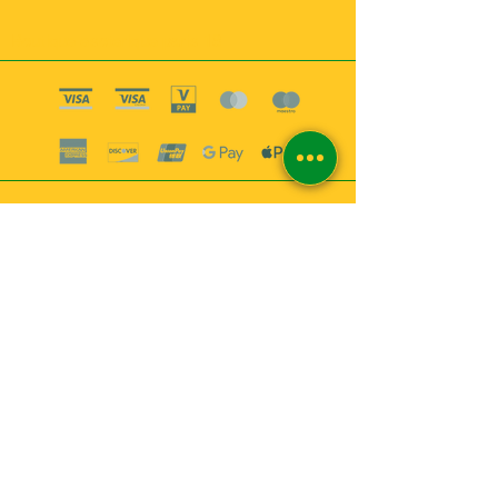
Boutique esoterique paris 18
2
MABEL6
Bougies
Encens
Magie & Rituels
Vaudou
Lotions
Spiritualité
Bien-être
INFORMATIONS
A propos