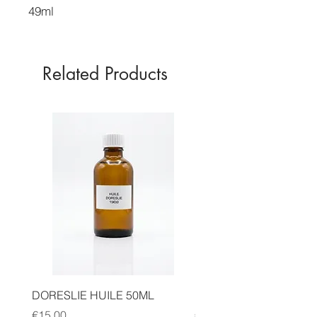
49ml
Related Products
DORESLIE HUILE 50ML
MICHEL DAELLE HILE 
Price
Price
€15.00
€15.00