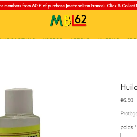
for members from 60 € of purchase (metropolitan France). Click & Collec
MAGIC & RITUALS
VOODOO
LOTIONS
MINERALS
SPIR
Huil
P
€6.50
Protèg
poids
*