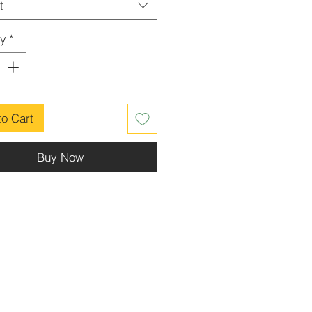
t
ty
*
to Cart
Buy Now