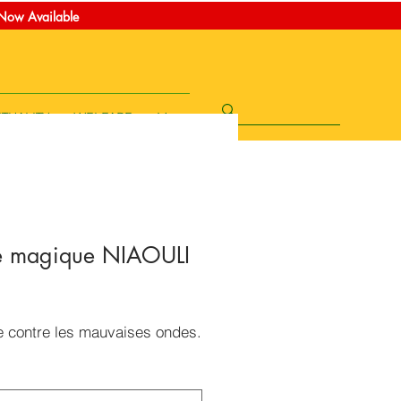
t Now Available
ITUALITY
WELFARE
More
e magique NIAOULI
rice
e contre les mauvaises ondes.