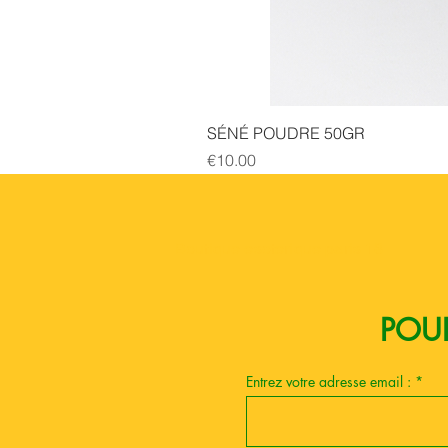
SÉNÉ POUDRE 50GR
Price
€10.00
Boutique esoterique paris 18
POUR
Entrez votre adresse email :