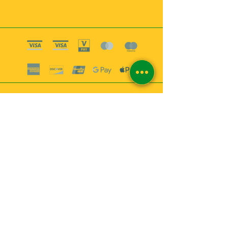
Boutique esoterique paris 18
2
MABEL6
Bougies
Encens
Magie & Rituels
Vaudou
Lotions
Spiritualité
Bien-être
INFORMATIONS
A propos