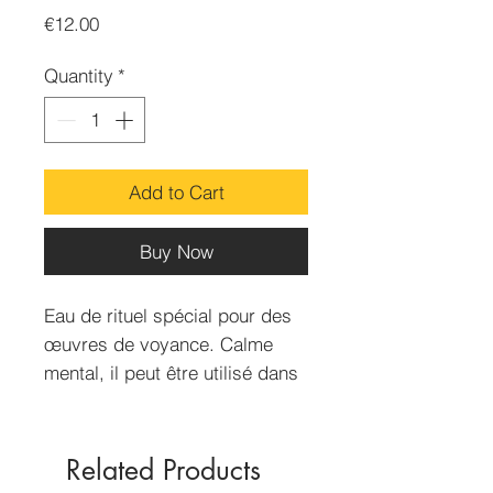
Price
€12.00
Quantity
*
Add to Cart
Buy Now
Eau de rituel spécial pour des
œuvres de voyance. Calme
mental, il peut être utilisé dans
les moments d'anxiété et de
manque de vitalité.
Contenance de 50 ml
Related Products