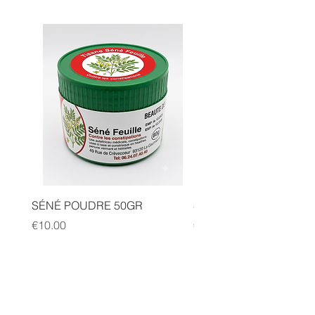
SÉNÉ POUDRE 50GR
SIDR POUDRE 50GR
Price
Price
€10.00
€10.00