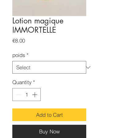
Lotion magique
IMMORTELLE
Price
€8.00
poids
*
Quantity
*
Add to Cart
Buy Now