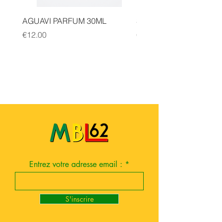
AGUAVI PARFUM 30ML
SAUGE CANNELLE FA
Price
Price
€12.00
€14.00
Entrez votre adresse email :
S'inscrire