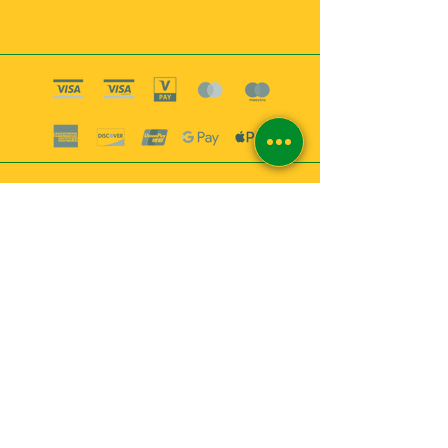
Boutique esoterique paris 18
2
MABEL6
Bougies
Encens
Magie & Rituels
Vaudou
Lotions
Spiritualité
Bien-être
INFORMATIONS
A propos