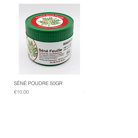
SÉNÉ POUDRE 50GR
SIDR POUDRE 50GR
Price
Price
€10.00
€10.00