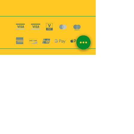
Boutique esoterique paris 18
2
MABEL6
Bougies
Encens
Magie & Rituels
Vaudou
Lotions
Spiritualité
Bien-être
INFORMATIONS
A propos