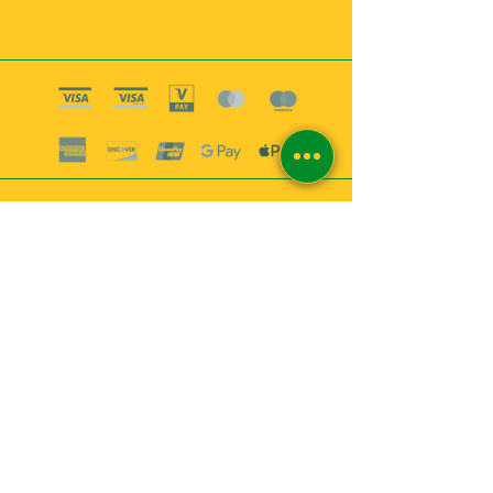
Boutique esoterique paris 18
2
MABEL6
Bougies
Encens
Magie & Rituels
Vaudou
Lotions
Spiritualité
Bien-être
INFORMATIONS
A propos