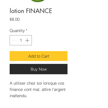
lotion FINANCE
Price
€8.00
Quantity
*
Add to Cart
Buy Now
A utiliser chez soi lorsque vos
finance vont mal, attire l'argent
inattendu.
Bouteille de 30 ml.