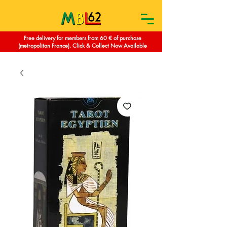
Free delivery for members from 60 € of purchase
(metropolitan France). Click & Collect Now Available