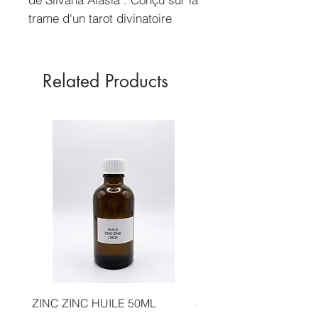
trame d'un tarot divinatoire
classique, ces magnifiques
hiéroglyphes apportent à
chacun le pouvoir des
Related Products
mystères de l'Égypte antique.
ZINC ZINC HUILE 50ML
STENIO DE LA MAGIE 