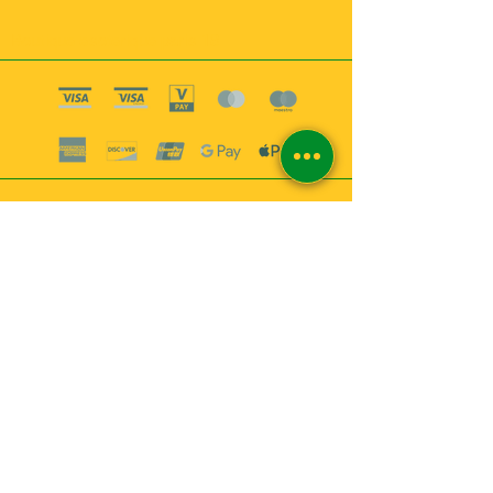
Boutique esoterique paris 18
2
MABEL6
Bougies
Encens
Magie & Rituels
Vaudou
Lotions
Spiritualité
Bien-être
INFORMATIONS
A propos