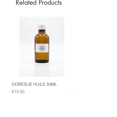
Related Products
DORESLIE HUILE 50ML
MICHEL DAELLE HILE 
Price
Price
€15.00
€15.00