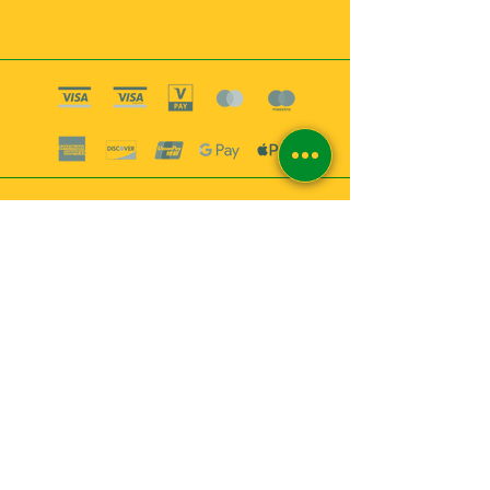
Boutique esoterique paris 18
2
MABEL6
Bougies
Encens
Magie & Rituels
Vaudou
Lotions
Spiritualité
Bien-être
INFORMATIONS
A propos