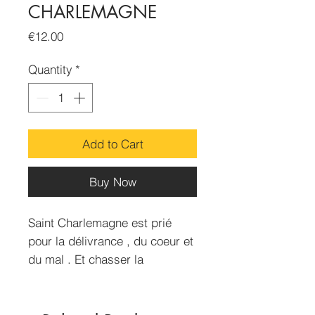
CHARLEMAGNE
Price
€12.00
Quantity
*
Add to Cart
Buy Now
Saint Charlemagne est prié
pour la délivrance , du coeur et
du mal . Et chasser la
persécution , l'envie et la mal
chance.
Lotion de 50ml