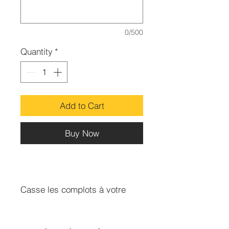
0/500
Quantity
*
Add to Cart
Buy Now
Casse les complots à votre
encontre, sert à créer la
discorde chez vos ennemis,