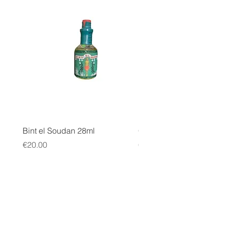
Bint el Soudan 28ml
COLLER SERRER
Price
Price
€20.00
€10.00