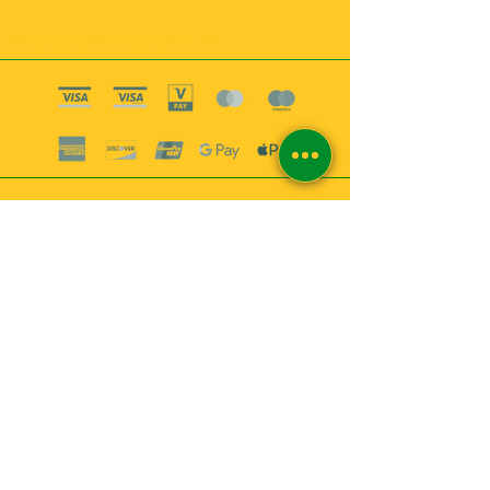
Boutique esoterique paris 18
2
MABEL6
Bougies
Encens
Magie & Rituels
Vaudou
Lotions
Spiritualité
Bien-être
INFORMATIONS
A propos