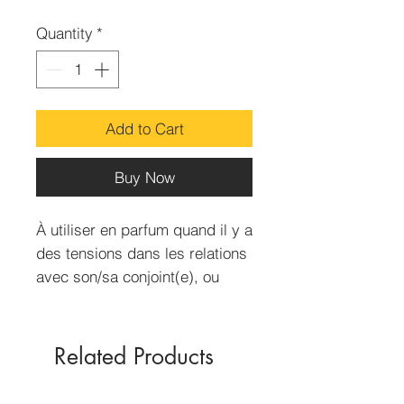
Quantity
*
Add to Cart
Buy Now
À utiliser en parfum quand il y a
des tensions dans les relations
avec son/sa conjoint(e), ou
quand le désir sexuel de l’autre
est en baisse.
Lotion 30ml
Related Products