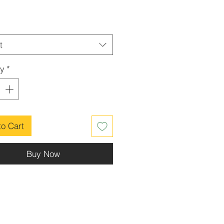
t
ty
*
to Cart
Buy Now