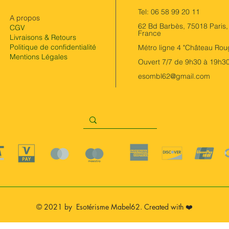
Tel: 06 58 99 20 11
A propos
62 Bd Barbès, 75018 Paris,
CGV
France
Livraisons & Retours
Politique de confidentialité
Métro ligne 4 "Château Rou
Mentions Légales
Ouvert 7/7 de 9h30 à 19h3
esombl62@gmail.com
© 2021 by Esotérisme Mabel62. Created with ❤️