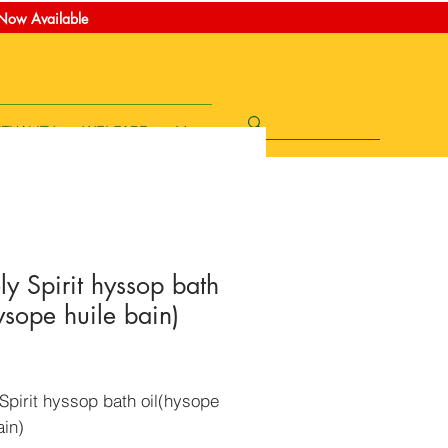
t Now Available
ITUALITY
WELFARE
More
ly Spirit hyssop bath
ysope huile bain)
Price
Spirit hyssop bath oil(hysope
ain)