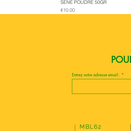
SÉNÉ POUDRE 50GR
Price
€10.00
Boutique esoterique paris 18
POUR
Entrez votre adresse email :
MBL62