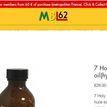
for members from 60 € of purchase (metropolitan France). Click & Collec
MAGIC & RITUALS
VOODOO
LOTIONS
MINERALS
SPIR
7 Ho
oil(h
€29.00
7 Holy 
huile b