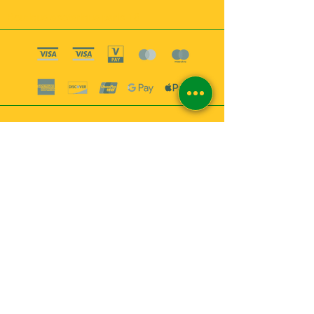
Boutique esoterique paris 18
2
MABEL6
Bougies
Encens
Magie & Rituels
Vaudou
Lotions
Spiritualité
Bien-être
INFORMATIONS
A propos