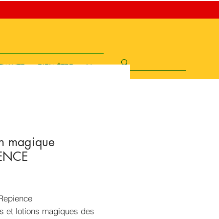
TUALITE
BIEN-ÊTRE
More
on magique
IENCE
rix
 Repience
s et lotions magiques des