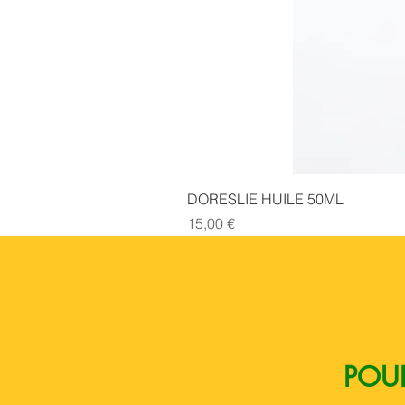
DORESLIE HUILE 50ML
Prix
15,00 €
Boutique esoterique paris 18
POUR