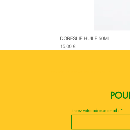
DORESLIE HUILE 50ML
Prix
15,00 €
Boutique esoterique paris 18
POUR
Entrez votre adresse email :