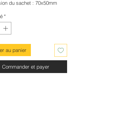
ion du sachet : 70x50mm
ance : 15g environ
té
*
er au panier
Commander et payer