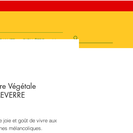
TUALITE
BIEN-ÊTRE
More
re Végétale
MEVERRE
rix
 joie et goût de vivre aux
nes mélancoliques.