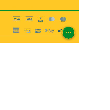
Boutique esoterique paris 18
2
MABEL6
Bougies
Encens
Magie & Rituels
Vaudou
Lotions
Spiritualité
Bien-être
INFORMATIONS
A propos