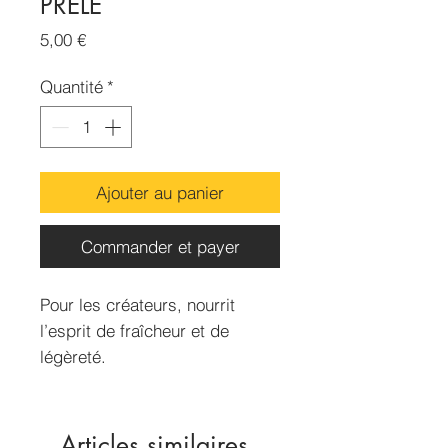
PRÊLE
Prix
5,00 €
Quantité
*
Ajouter au panier
Commander et payer
Pour les créateurs, nourrit
l’esprit de fraîcheur et de
légèreté.
Dimension du sachet :
70x50mm
Contenance : 15g environ
Articles similaires