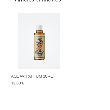
AGUAVI PARFUM 30ML
SAUGE CANNELLE FA
Prix
Prix
12,00 €
14,00 €