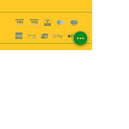
Boutique esoterique paris 18
2
MABEL6
Bougies
Encens
Magie & Rituels
Vaudou
Lotions
Spiritualité
Bien-être
INFORMATIONS
A propos