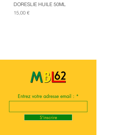
DORESLIE HUILE 50ML
MICHEL DAELLE HILE 
Prix
Prix
15,00 €
15,00 €
Entrez votre adresse email :
S'inscrire