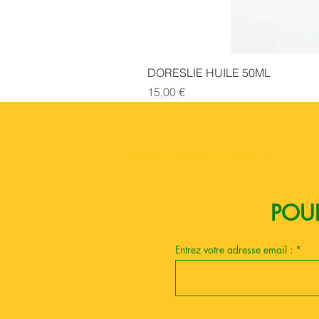
DORESLIE HUILE 50ML
Prix
15,00 €
Boutique esoterique paris 18
POUR
Entrez votre adresse email :