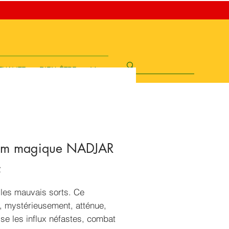
TUALITE
BIEN-ÊTRE
More
um magique NADJAR
Prix
€
 les mauvais sorts. Ce
, mystérieusement, atténue,
ise les influx néfastes, combat