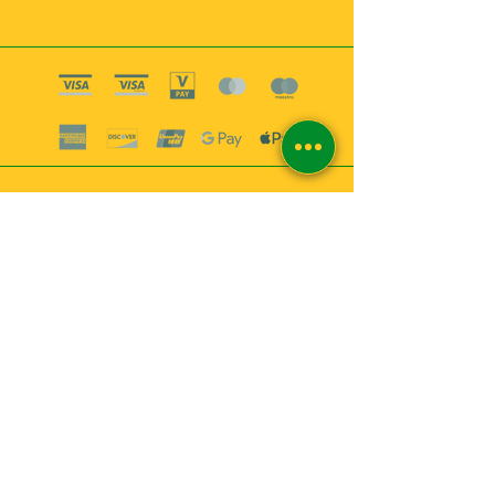
Boutique esoterique paris 18
2
MABEL6
Bougies
Encens
Magie & Rituels
Vaudou
Lotions
Spiritualité
Bien-être
INFORMATIONS
A propos