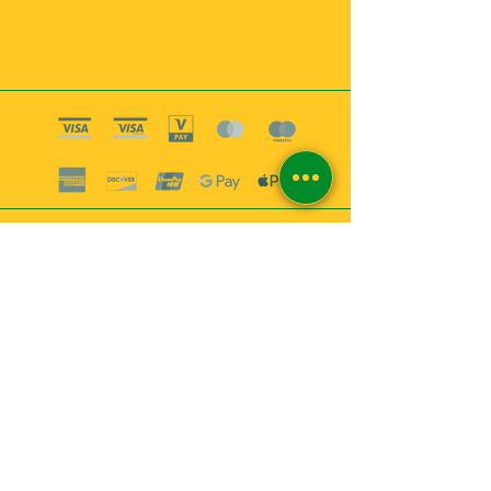
Boutique esoterique paris 18
2
MABEL6
Bougies
Encens
Magie & Rituels
Vaudou
Lotions
Spiritualité
Bien-être
INFORMATIONS