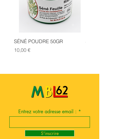
SÉNÉ POUDRE 50GR
SIDR POUDRE 50GR
Prix
Prix
10,00 €
10,00 €
Entrez votre adresse email :
S'inscrire