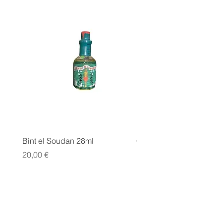
Bint el Soudan 28ml
COLLER SERRER
Prix
Prix
20,00 €
10,00 €