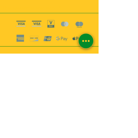
Boutique esoterique paris 18
2
MABEL6
Bougies
Encens
Magie & Rituels
Vaudou
Lotions
Spiritualité
Bien-être
INFORMATIONS
A propos