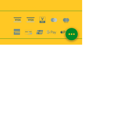
Boutique esoterique paris 18
2
MABEL6
Bougies
Encens
Magie & Rituels
Vaudou
Lotions
Spiritualité
Bien-être
INFORMATIONS
A propos