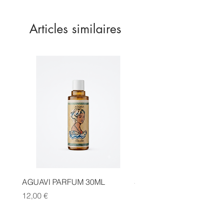
Articles similaires
AGUAVI PARFUM 30ML
SAUGE CANNELLE FA
Prix
Prix
12,00 €
14,00 €