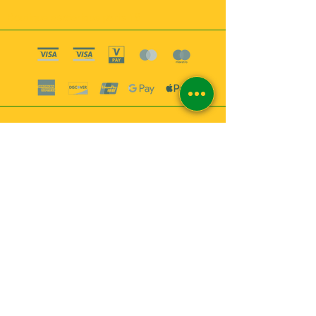
Boutique esoterique paris 18
2
MABEL6
Bougies
Encens
Magie & Rituels
Vaudou
Lotions
Spiritualité
Bien-être
INFORMATIONS
A propos