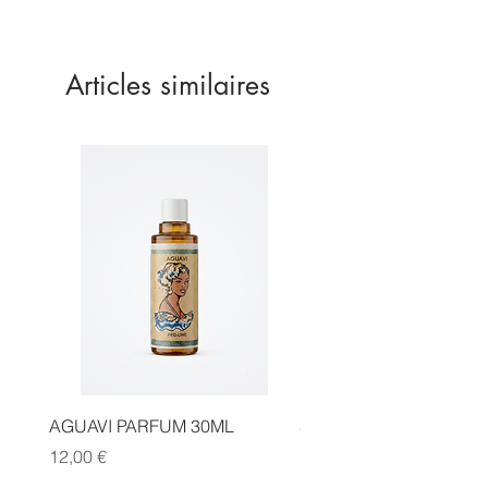
Contenance de 30ml
Articles similaires
AGUAVI PARFUM 30ML
SAUGE CANNELLE FA
Prix
Prix
12,00 €
14,00 €