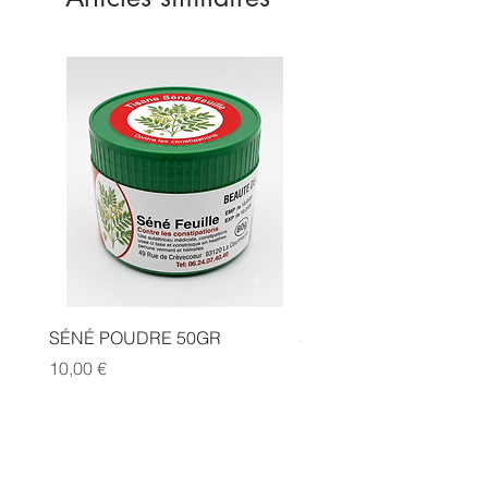
Lotion de 30ml
SÉNÉ POUDRE 50GR
SIDR POUDRE 50GR
Prix
Prix
10,00 €
10,00 €