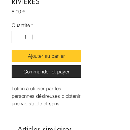
RIVIÈRES
Prix
8,00 €
Quantité
*
Ajouter au panier
Commander et payer
Lotion à utiliser par les
personnes désireuses d’obtenir
une vie stable et sans
embûche, à l’abri des soucis
quotidiens, à brûler chez soi, et
en bain.
Articles similaires