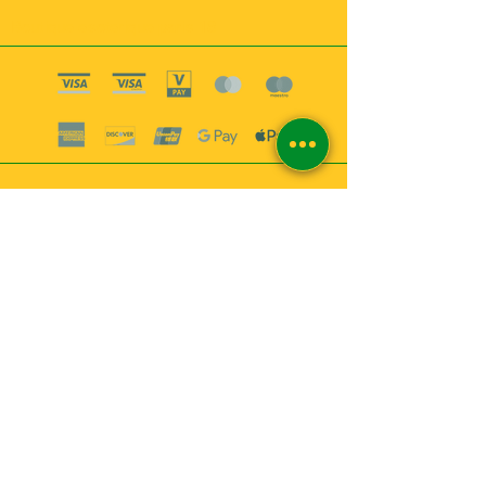
Boutique esoterique paris 18
2
MABEL6
Bougies
Encens
Magie & Rituels
Vaudou
Lotions
Spiritualité
Bien-être
INFORMATIONS
A propos