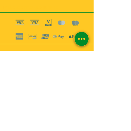
Boutique esoterique paris 18
2
MABEL6
Bougies
Encens
Magie & Rituels
Vaudou
Lotions
Spiritualité
Bien-être
INFORMATIONS
A propos