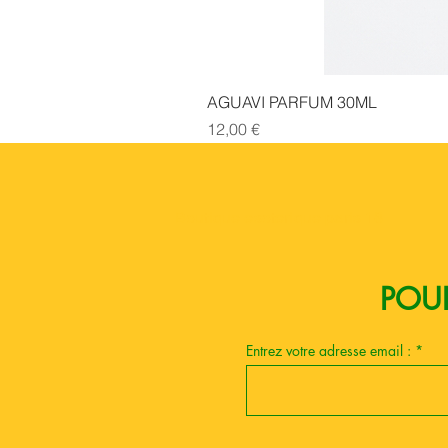
AGUAVI PARFUM 30ML
Prix
12,00 €
Boutique esoterique paris 18
POUR
Entrez votre adresse email :