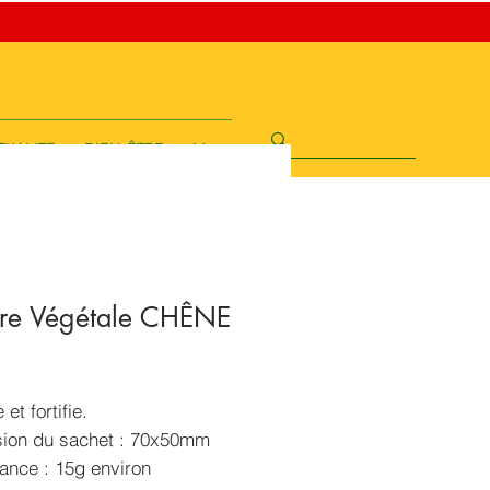
TUALITE
BIEN-ÊTRE
More
re Végétale CHÊNE
rix
et fortifie.
ion du sachet : 70x50mm
ance : 15g environ