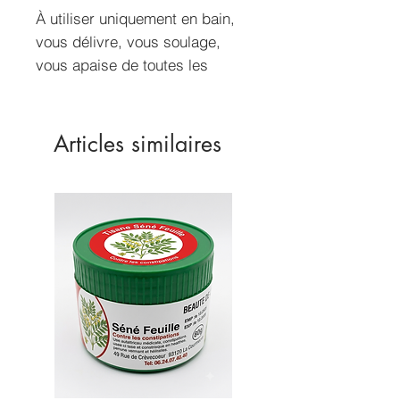
À utiliser uniquement en bain,
vous délivre, vous soulage,
vous apaise de toutes les
choses nuisibles qui vous
agressent qu'elles soient
connues ou inconnues
Articles similaires