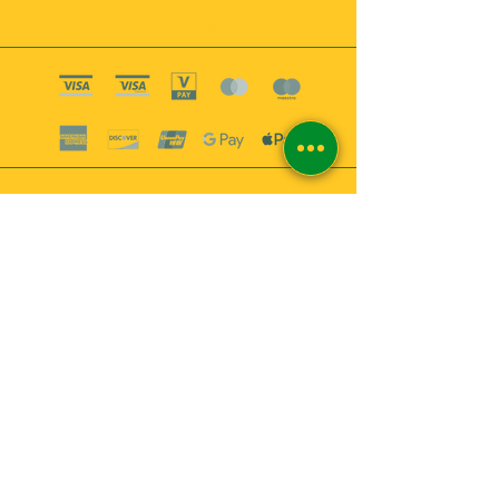
Boutique esoterique paris 18
2
MABEL6
Bougies
Encens
Magie & Rituels
Vaudou
Lotions
Spiritualité
Bien-être
INFORMATIONS
A propos