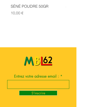
SÉNÉ POUDRE 50GR
SIDR POUDRE 50GR
Prix
Prix
10,00 €
10,00 €
Entrez votre adresse email :
S'inscrire