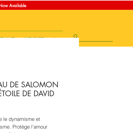
t Now Available
ITUALITY
WELFARE
More
AU DE SALOMON
TOILE DE DAVID
Price
e le dynamisme et
isme. Protège l’amour