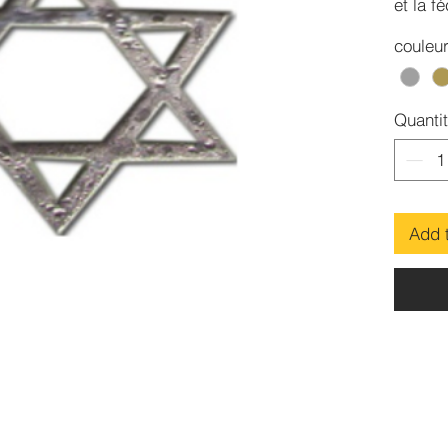
et la f
couleu
Quanti
Add 