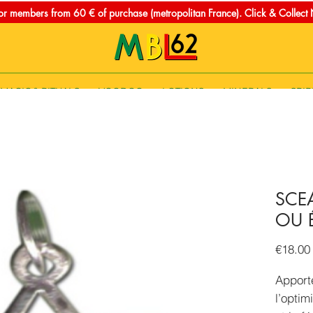
for members from 60 € of purchase (metropolitan France). Click & Collec
MAGIC & RITUALS
VOODOO
LOTIONS
MINERALS
SPIR
SCE
OU É
€18.00
Apport
l’optim