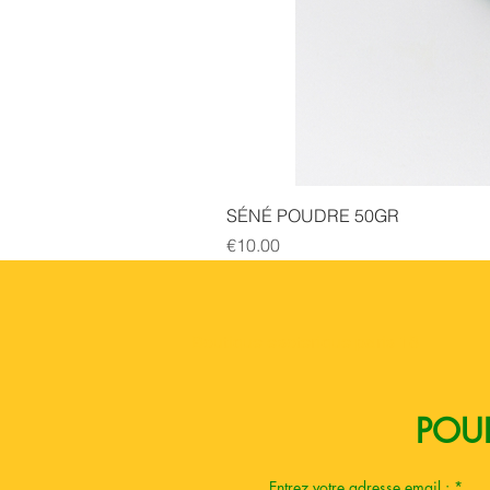
SÉNÉ POUDRE 50GR
Price
€10.00
Boutique esoterique paris 18
POUR
Entrez votre adresse email :