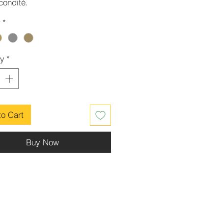
écondité.
r
*
ty
*
to Cart
Buy Now