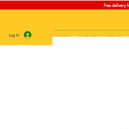
Free delivery 
Log In
LIBRARY
CANDLES
INCENSE