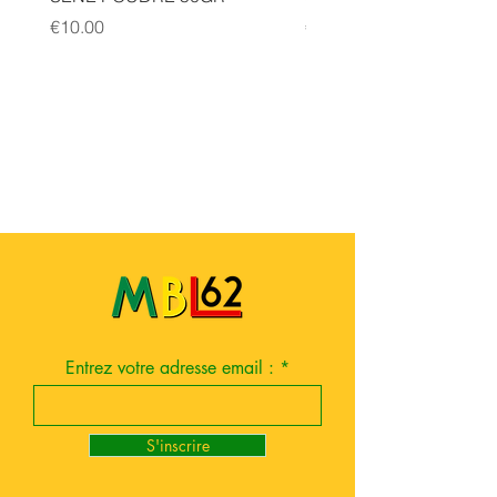
Price
Price
€10.00
€10.00
Entrez votre adresse email :
S'inscrire