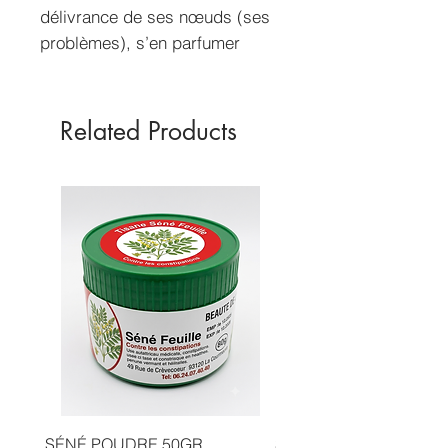
délivrance de ses nœuds (ses
problèmes), s’en parfumer
quotidiennement en faisant sa
prière.
Contenance : 50ml
Related Products
SÉNÉ POUDRE 50GR
SIDR POUDRE 50GR