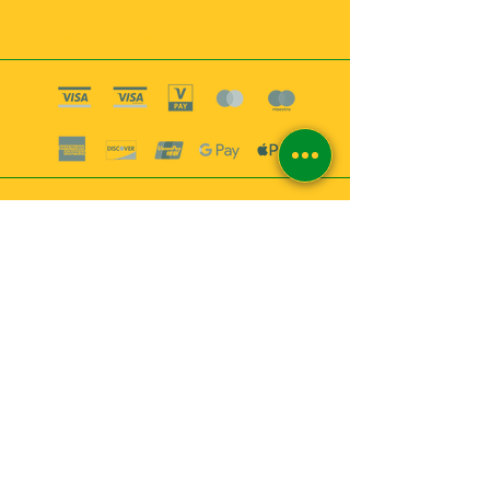
Boutique esoterique paris 18
2
MABEL6
Bougies
Encens
Magie & Rituels
Vaudou
Lotions
Spiritualité
Bien-être
INFORMATIONS
A propos