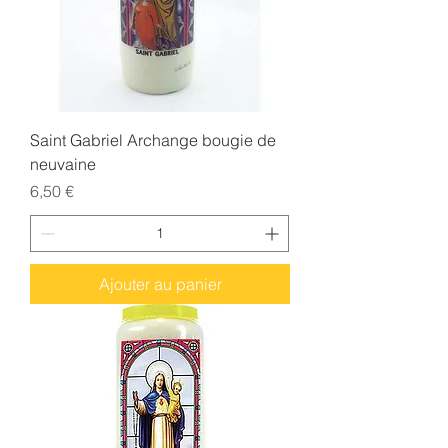
Saint Gabriel Archange bougie de
neuvaine
Prix
6,50 €
Ajouter au panier