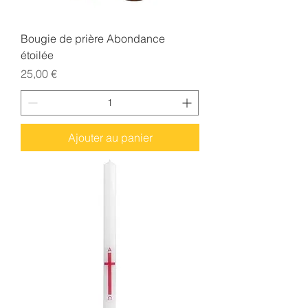
Bougie de prière Abondance
étoilée
Prix
25,00 €
Ajouter au panier