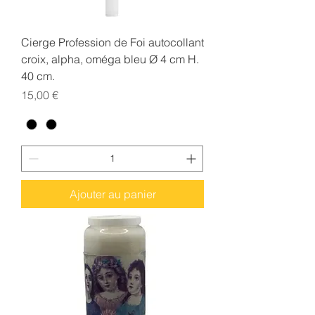
Cierge Profession de Foi autocollant
croix, alpha, oméga bleu Ø 4 cm H.
40 cm.
Prix
15,00 €
Ajouter au panier