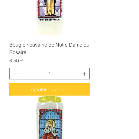
Bougie neuvaine de Notre Dame du
Rosaire
Prix
6,50 €
Ajouter au panier