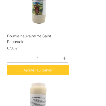
Bougie neuvaine de Saint
Pancracio
Prix
6,50 €
Ajouter au panier