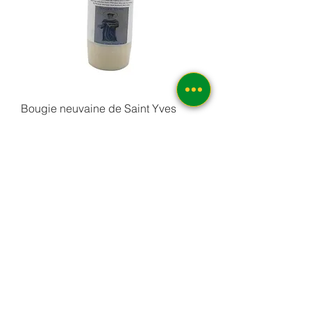
Bougie neuvaine de Saint Yves
Prix
6,50 €
Ajouter au panier