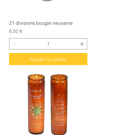
21 divisions bougie neuvaine
Prix
6,50 €
Ajouter au panier