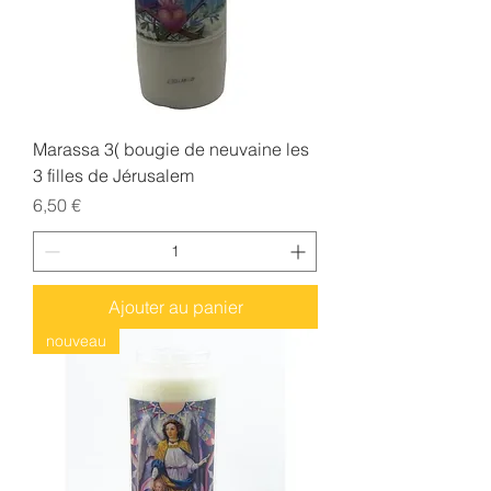
Marassa 3( bougie de neuvaine les
3 filles de Jérusalem
Prix
6,50 €
Ajouter au panier
nouveau