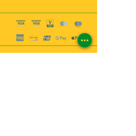
Boutique esoterique paris 18
2
MABEL6
Bougies
Encens
Magie & Rituels
Vaudou
Lotions
Spiritualité
Bien-être
INFORMATIONS
A propos