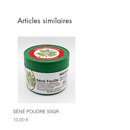
Articles similaires
SÉNÉ POUDRE 50GR
SIDR POUDRE 50GR
Prix
Prix
10,00 €
10,00 €