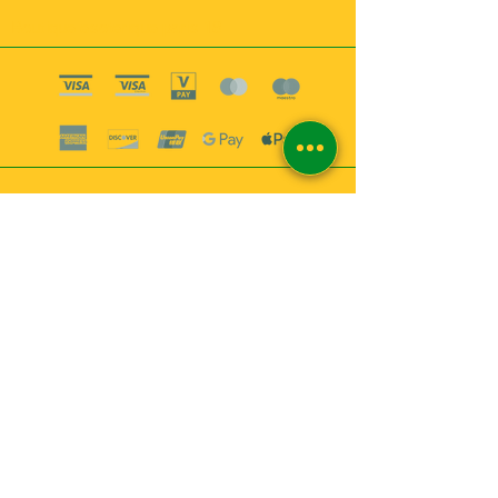
Boutique esoterique paris 18
2
MABEL6
Bougies
Encens
Magie & Rituels
Vaudou
Lotions
Spiritualité
Bien-être
INFORMATIONS
A propos