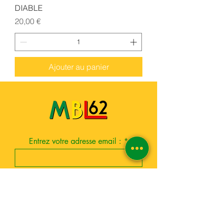
DIABLE
Prix
20,00 €
Ajouter au panier
Entrez votre adresse email :
S'inscrire
Boutique esoterique paris 18